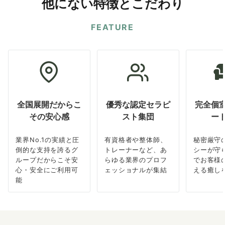
他にない特徴とこだわり
FEATURE
全国展開だからこ
優秀な認定セラピ
完全個
その安心感
スト集団
ー
業界No.1の実績と圧
有資格者や整体師、
秘密厳守
倒的な支持を誇るグ
トレーナーなど、あ
シーが守
ループだからこそ安
らゆる業界のプロフ
でお客様
心・安全にご利用可
ェッショナルが集結
える癒し
能