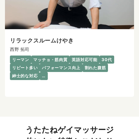
リラックスルームけやき
西野 拓司
リーマン
マッチョ・筋肉質
英語対応可能
30代
リピート多い
パフォーマンス向上
割れた腹筋
紳士的な対応
…
うたたねゲイマッサージ