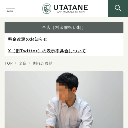
MENU
全店［料金前払い制］
料金改定のお知らせ
X（旧Twitter）の表示不具合について
ご予約は各店へ直接お問い合わせください。
TOP
全店
割れた腹筋
料金は当日施術前にお支払いください。
感染症防止対策について