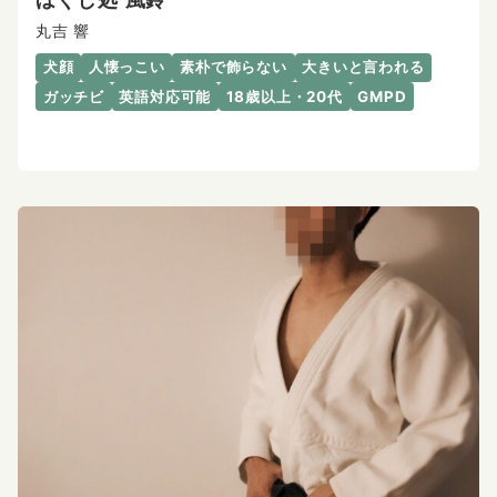
丸吉 響
犬顔
人懐っこい
素朴で飾らない
大きいと言われる
ガッチビ
英語対応可能
18歳以上・20代
GMPD