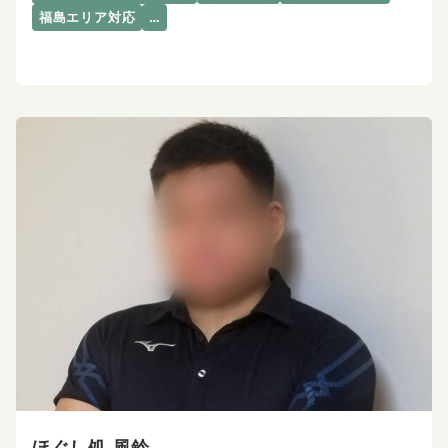
福島エリア対応
…
ほぐし処 風鈴