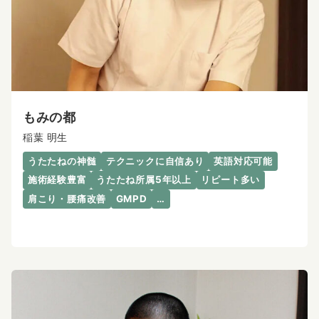
もみの都
稲葉 明生
うたたねの神髄
テクニックに自信あり
英語対応可能
施術経験豊富
うたたね所属5年以上
リピート多い
肩こり・腰痛改善
GMPD
…