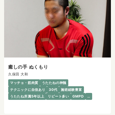
癒しの手 ぬくもり
久保田 大和
マッチョ・筋肉質
うたたねの神髄
テクニックに自信あり
30代
施術経験豊富
うたたね所属5年以上
リピート多い
GMPD
…