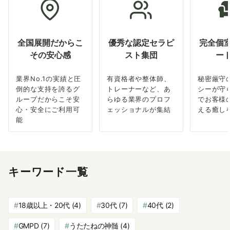
全国展開だからこ
優秀な認定セラピ
完全個
その安心感
スト集団
ー
業界No.1の実績と圧
有資格者や整体師、
秘密厳守
倒的な支持を誇るグ
トレーナーなど、あ
シーが守
ループだからこそ安
らゆる業界のプロフ
でお客様
心・安全にご利用可
ェッショナルが集結
える癒し
能
キーワード一覧
18歳以上・20代
(4)
30代
(7)
40代
(2)
GMPD
(7)
うたたねの神髄
(4)