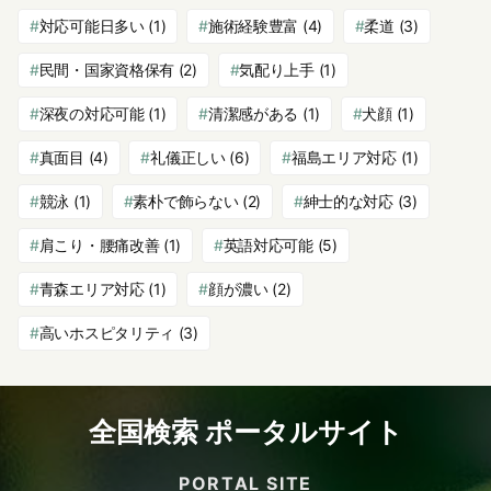
対応可能日多い
(1)
施術経験豊富
(4)
柔道
(3)
民間・国家資格保有
(2)
気配り上手
(1)
深夜の対応可能
(1)
清潔感がある
(1)
犬顔
(1)
真面目
(4)
礼儀正しい
(6)
福島エリア対応
(1)
競泳
(1)
素朴で飾らない
(2)
紳士的な対応
(3)
肩こり・腰痛改善
(1)
英語対応可能
(5)
青森エリア対応
(1)
顔が濃い
(2)
高いホスピタリティ
(3)
全国検索 ポータルサイト
PORTAL SITE