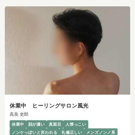
休業中 ヒーリングサロン風光
高良 史郎
休業中
顔が濃い
真面目
人懐っこい
ノンケっぽいと言われる
礼儀正しい
メンズノンノ系