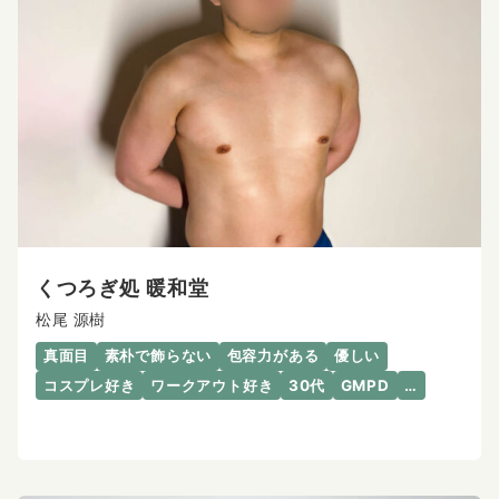
くつろぎ処 暖和堂
松尾 源樹
真面目
素朴で飾らない
包容力がある
優しい
コスプレ好き
ワークアウト好き
30代
GMPD
…