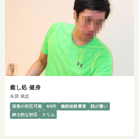
癒し処 健身
永田 篤志
深夜の対応可能
40代
施術経験豊富
顔が濃い
紳士的な対応
スリム