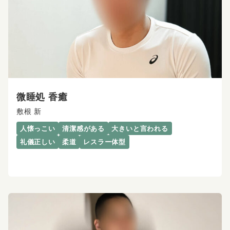
微睡処 香癒
敷根 新
人懐っこい
清潔感がある
大きいと言われる
礼儀正しい
柔道
レスラー体型