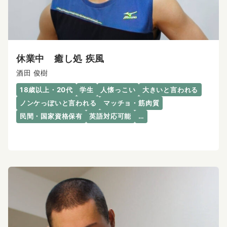
休業中 癒し処 疾風
酒田 俊樹
18歳以上・20代
学生
人懐っこい
大きいと言われる
ノンケっぽいと言われる
マッチョ・筋肉質
民間・国家資格保有
英語対応可能
…