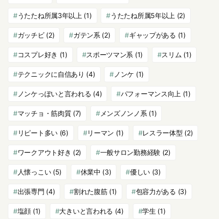
うたたね所属3年以上
(1)
うたたね所属5年以上
(2)
ガッチビ
(2)
ガテン系
(2)
ギャップがある
(1)
コスプレ好き
(1)
スポーツマン系
(1)
スリム
(1)
テクニックに自信あり
(4)
ノンケ
(1)
ノンケっぽいと言われる
(4)
パフォーマンス向上
(1)
マッチョ・筋肉質
(7)
メンズノンノ系
(1)
リピート多い
(6)
リーマン
(1)
レスラー体型
(2)
ワークアウト好き
(2)
一般サロン勤務経験
(2)
人懐っこい
(5)
休業中
(3)
優しい
(3)
出張専門
(4)
割れた腹筋
(1)
包容力がある
(3)
塩顔
(1)
大きいと言われる
(4)
学生
(1)