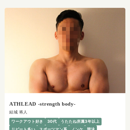
ATHLEAD -strength body-
結城 将人
ワークアウト好き
30代
うたたね所属3年以上
リピート多い
スポーツマン系
ノンケ
競泳