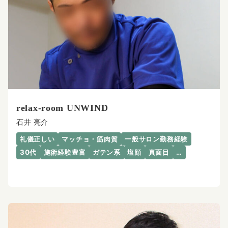
relax-room UNWIND
石井 亮介
礼儀正しい
マッチョ・筋肉質
一般サロン勤務経験
30代
施術経験豊富
ガテン系
塩顔
真面目
…