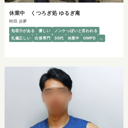
休業中 くつろぎ処 ゆるぎ庵
時田 歩夢
包容力がある
優しい
ノンケっぽいと言われる
礼儀正しい
出張専門
30代
休業中
GMPD
…