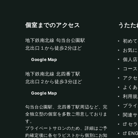
個室までのアクセス
うたた
地下鉄南北線 勾当台公園駅
初めて
北出口１から徒歩2分ほど
お気に
個人店
Google Map
コース
地下鉄南北線 北四番丁駅
アクセ
北出口２から徒歩3分ほど
よくあ
Google Map
利用規
プライ
勾当台公園駅、北四番丁駅周辺など、完
全独立型の個室を多数ご用意しておりま
関連サ
す。
セラ
プライベートサロンのため、詳細はご予
ENG
約確定後に各セラピストから個別にお知