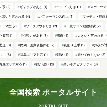
ン系
(2)
ギャップがある
(1)
コスプレ好き
(1)
スポーツマ
っぽいと言われる
(4)
パフォーマンス向上
(1)
マッチョ・筋肉
ラー体型
(2)
ワークアウト好き
(2)
一般サロン勤務経験
(2)
た腹筋
(1)
包容力がある
(3)
塩顔
(1)
大きいと言われる
(
柔道
(3)
民間・国家資格保有
(2)
気配り上手
(1)
深夜の
しい
(6)
福島エリア対応
(1)
競泳
(1)
素朴で飾らない
(2)
青森エリア対応
(1)
顔が濃い
(2)
高いホスピタリティ
(3)
全国検索 ポータルサイト
PORTAL SITE