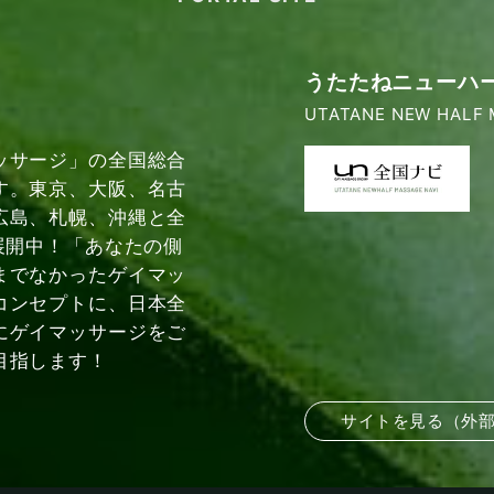
うたたねニューハ
UTATANE NEW HALF 
ッサージ」の全国総合
す。東京、大阪、名古
広島、札幌、沖縄と全
展開中！「あなたの側
までなかったゲイマッ
コンセプトに、日本全
にゲイマッサージをご
目指します！
サイトを見る（外