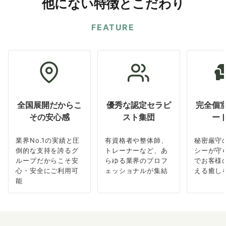
他にない特徴とこだわり
FEATURE
全国展開だからこ
優秀な認定セラピ
完全個
その安心感
スト集団
ー
業界No.1の実績と圧
有資格者や整体師、
秘密厳守
倒的な支持を誇るグ
トレーナーなど、あ
シーが守
ループだからこそ安
らゆる業界のプロフ
でお客様
心・安全にご利用可
ェッショナルが集結
える癒し
能