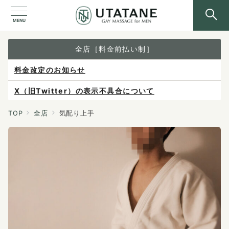
MENU
全店［料金前払い制］
料金改定のお知らせ
X（旧Twitter）の表示不具合について
ご予約は各店へ直接お問い合わせください。
TOP
全店
気配り上手
料金は当日施術前にお支払いください。
感染症防止対策について