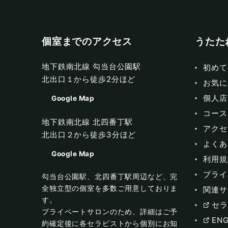
個室までのアクセス
うたた
地下鉄南北線 勾当台公園駅
初めて
北出口１から徒歩2分ほど
お気に
個人店
Google Map
コース
地下鉄南北線 北四番丁駅
アクセ
北出口２から徒歩3分ほど
よくあ
Google Map
利用規
プライ
勾当台公園駅、北四番丁駅周辺など、完
全独立型の個室を多数ご用意しておりま
関連サ
す。
セラ
プライベートサロンのため、詳細はご予
ENG
約確定後に各セラピストから個別にお知