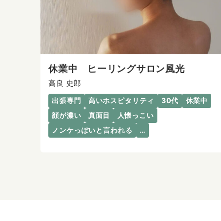
休業中 ヒーリングサロン風光
高良 史郎
出張専門
高いホスピタリティ
30代
休業中
顔が濃い
真面目
人懐っこい
ノンケっぽいと言われる
…