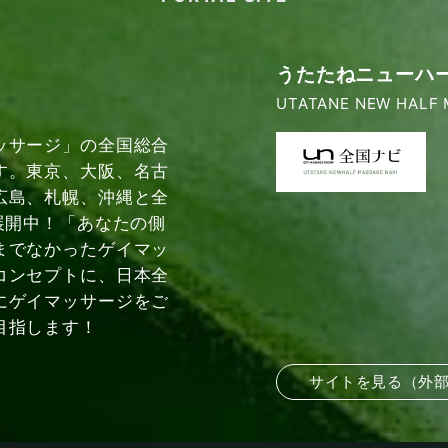
うたたねニューハ
UTATANE NEW HALF 
ッサージ」の全国総合
す。東京、大阪、名古
広島、札幌、沖縄と全
展開中！「あなたの側
までなかったゲイマッ
コンセプトに、日本全
にゲイマッサージをご
目指します！
サイトを見る（外