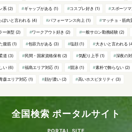
ン系
(2)
ギャップがある
(1)
コスプレ好き
(1)
スポーツマ
っぽいと言われる
(4)
パフォーマンス向上
(1)
マッチョ・筋肉
ラー体型
(2)
ワークアウト好き
(2)
一般サロン勤務経験
(2)
た腹筋
(1)
包容力がある
(3)
塩顔
(1)
大きいと言われる
(
柔道
(3)
民間・国家資格保有
(2)
気配り上手
(1)
深夜の
しい
(6)
福島エリア対応
(1)
競泳
(1)
素朴で飾らない
(2)
青森エリア対応
(1)
顔が濃い
(2)
高いホスピタリティ
(3)
全国検索 ポータルサイト
PORTAL SITE