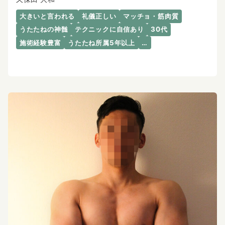
大きいと言われる
礼儀正しい
マッチョ・筋肉質
うたたねの神髄
テクニックに自信あり
30代
施術経験豊富
うたたね所属5年以上
…