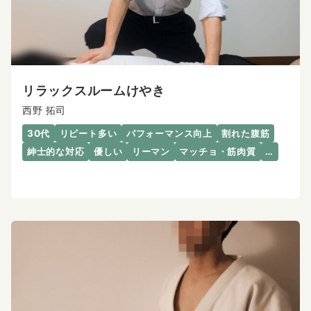
リラックスルームけやき
西野 拓司
30代
リピート多い
パフォーマンス向上
割れた腹筋
紳士的な対応
優しい
リーマン
マッチョ・筋肉質
…