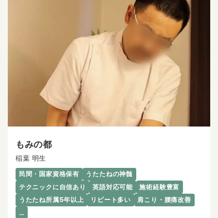
もみの都
稲葉 明生
民間・国家資格保有
うたたねの神髄
テクニックに自信あり
英語対応可能
施術経験豊富
うたたね所属5年以上
リピート多い
肩こり・腰痛改善
…