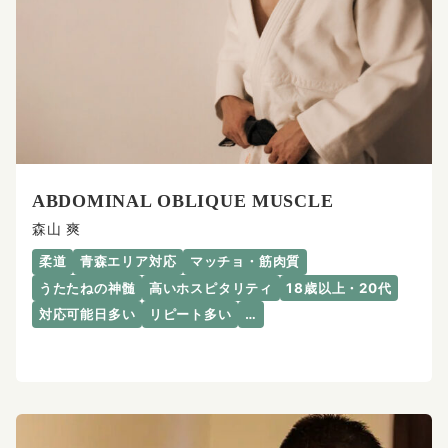
ABDOMINAL OBLIQUE MUSCLE
森山 爽
柔道
青森エリア対応
マッチョ・筋肉質
うたたねの神髄
高いホスピタリティ
18歳以上・20代
対応可能日多い
リピート多い
…