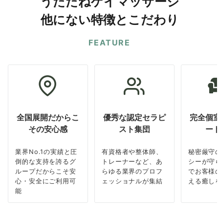
うたたねゲイマッサージ
他にない特徴とこだわり
FEATURE
全国展開だからこ
優秀な認定セラピ
完全個
その安心感
スト集団
ー
業界No.1の実績と圧
有資格者や整体師、
秘密厳守
倒的な支持を誇るグ
トレーナーなど、あ
シーが守
ループだからこそ安
らゆる業界のプロフ
でお客様
心・安全にご利用可
ェッショナルが集結
える癒し
能