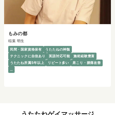
もみの都
稲葉 明生
民間・国家資格保有
うたたねの神髄
テクニックに自信あり
英語対応可能
施術経験豊富
うたたね所属5年以上
リピート多い
肩こり・腰痛改善
…
うたたねゲイマッサージ