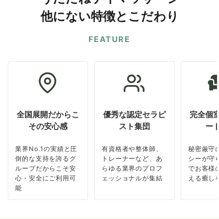
他にない特徴とこだわり
FEATURE
全国展開だからこ
優秀な認定セラピ
完全個
その安心感
スト集団
ー
業界No.1の実績と圧
有資格者や整体師、
秘密厳守
倒的な支持を誇るグ
トレーナーなど、あ
シーが守
ループだからこそ安
らゆる業界のプロフ
でお客様
心・安全にご利用可
ェッショナルが集結
える癒し
能