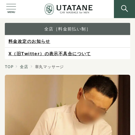
MENU
全店［料金前払い制］
料金改定のお知らせ
X（旧Twitter）の表示不具合について
ご予約は各店へ直接お問い合わせください。
TOP
全店
睾丸マッサージ
料金は当日施術前にお支払いください。
感染症防止対策について