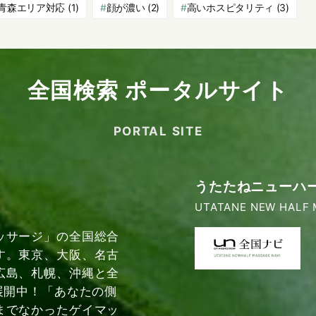
青森エリア対応
(1)
顔が濃い
(2)
高いホスピタリティ
(3)
全国検索 ポータルサイト
PORTAL SITE
うたたねニューハ
UTATANE NEW HALF 
ッサージ」の全国総合
す。東京、大阪、名古
広島、札幌、沖縄と全
展開中！「あなたの側
までなかったゲイマッ