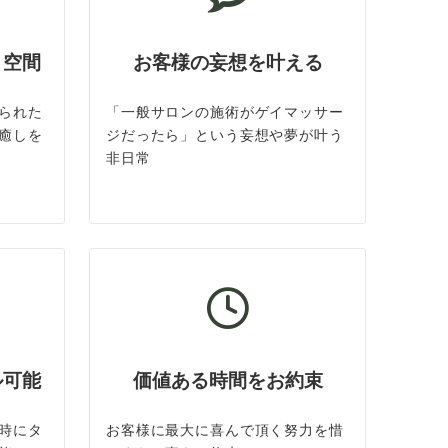
ト空間
お客様の妄想を叶える
られた
「一般サロンの施術がゲイマッサー
癒しを
ジだったら」という妄想や夢が叶う
非日常
ル可能
価値ある時間をお約束
時にタ
お客様に最大に喜んで頂く努力を惜