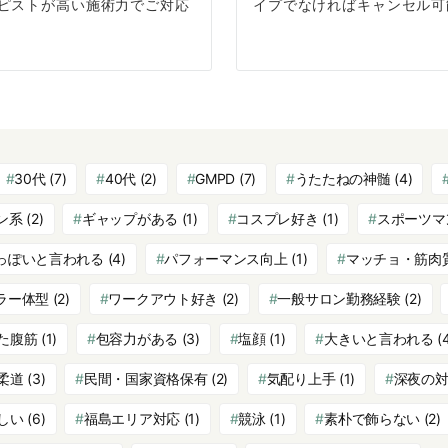
ピストが高い施術力でご対応
イプでなければキャンセル可
30代
(7)
40代
(2)
GMPD
(7)
うたたねの神髄
(4)
ン系
(2)
ギャップがある
(1)
コスプレ好き
(1)
スポーツマ
っぽいと言われる
(4)
パフォーマンス向上
(1)
マッチョ・筋肉
ラー体型
(2)
ワークアウト好き
(2)
一般サロン勤務経験
(2)
た腹筋
(1)
包容力がある
(3)
塩顔
(1)
大きいと言われる
(
柔道
(3)
民間・国家資格保有
(2)
気配り上手
(1)
深夜の
しい
(6)
福島エリア対応
(1)
競泳
(1)
素朴で飾らない
(2)