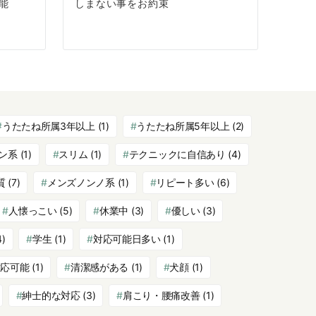
能
しまない事をお約束
うたたね所属3年以上
(1)
うたたね所属5年以上
(2)
ン系
(1)
スリム
(1)
テクニックに自信あり
(4)
質
(7)
メンズノンノ系
(1)
リピート多い
(6)
人懐っこい
(5)
休業中
(3)
優しい
(3)
4)
学生
(1)
対応可能日多い
(1)
対応可能
(1)
清潔感がある
(1)
犬顔
(1)
紳士的な対応
(3)
肩こり・腰痛改善
(1)