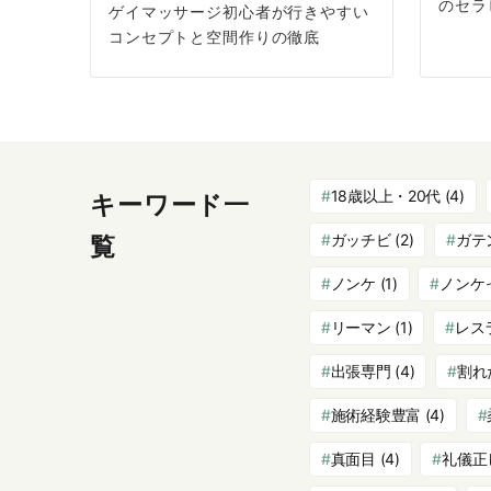
のセラ
ゲイマッサージ初心者が行きやすい
コンセプトと空間作りの徹底
18歳以上・20代
(4)
キーワード一
ガッチビ
(2)
ガテ
覧
ノンケ
(1)
ノンケ
リーマン
(1)
レス
出張専門
(4)
割れ
施術経験豊富
(4)
真面目
(4)
礼儀正