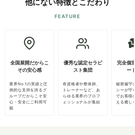
他にない特徴とこだわり
FEATURE
全国展開だからこ
優秀な認定セラピ
完全個
その安心感
スト集団
ー
業界No.1の実績と圧
有資格者や整体師、
秘密厳守
倒的な支持を誇るグ
トレーナーなど、あ
シーが守
ループだからこそ安
らゆる業界のプロフ
でお客様
心・安全にご利用可
ェッショナルが集結
える癒し
能