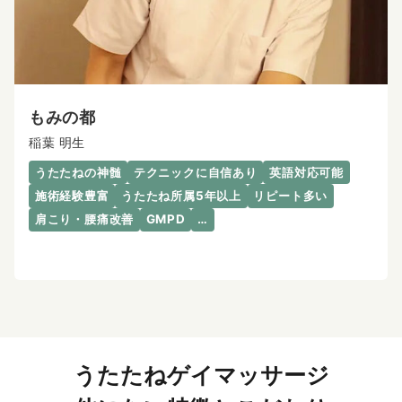
もみの都
稲葉 明生
うたたねの神髄
テクニックに自信あり
英語対応可能
施術経験豊富
うたたね所属5年以上
リピート多い
肩こり・腰痛改善
GMPD
…
うたたねゲイマッサージ