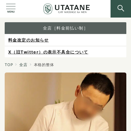
MENU
全店［料金前払い制］
料金改定のお知らせ
X（旧Twitter）の表示不具合について
ご予約は各店へ直接お問い合わせください。
TOP
全店
本格的整体
料金は当日施術前にお支払いください。
感染症防止対策について