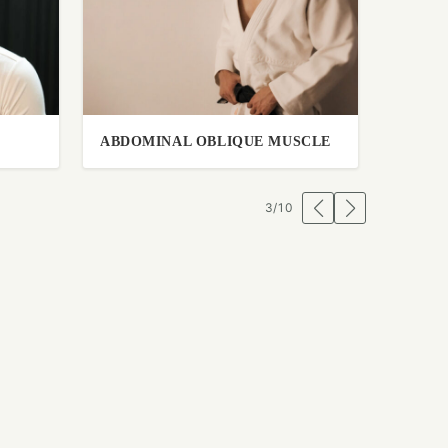
SCLE
リラックスルームけやき
癒しの
4
/
10