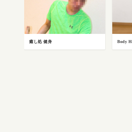
Body Hacker SENDAI
微睡処