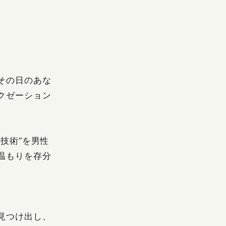
リリース
ELEASE
その日のあな
クゼーション
技術”を男性
温もりを存分
見つけ出し、