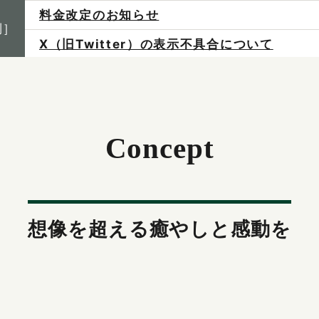
料金改定のお知らせ
X（旧Twitter）の表示不具合について
制］
ご予約は各店へ直接お問い合わせください。
料金は当日施術前にお支払いください。
感染症防止対策について
Concept
想像を超える
癒やしと感動を