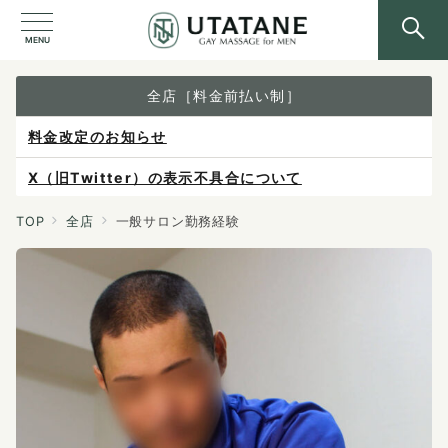
MENU
全店［料金前払い制］
料金改定のお知らせ
X（旧Twitter）の表示不具合について
ご予約は各店へ直接お問い合わせください。
TOP
全店
一般サロン勤務経験
料金は当日施術前にお支払いください。
感染症防止対策について