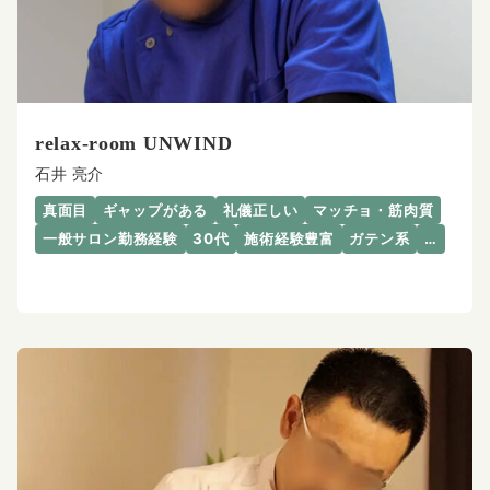
relax-room UNWIND
石井 亮介
真面目
ギャップがある
礼儀正しい
マッチョ・筋肉質
一般サロン勤務経験
30代
施術経験豊富
ガテン系
…