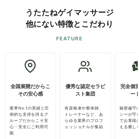
うたたねゲイマッサージ
他にない特徴とこだわり
FEATURE
全国展開だからこ
優秀な認定セラピ
完全個
その安心感
スト集団
ー
業界No.1の実績と圧
有資格者や整体師、
秘密厳守
倒的な支持を誇るグ
トレーナーなど、あ
シーが守
ループだからこそ安
らゆる業界のプロフ
でお客様
心・安全にご利用可
ェッショナルが集結
える癒し
能