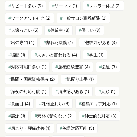
リピート多い
(6)
リーマン
(1)
レスラー体型
(2)
ワークアウト好き
(2)
一般サロン勤務経験
(2)
人懐っこい
(5)
休業中
(3)
優しい
(3)
出張専門
(4)
割れた腹筋
(1)
包容力がある
(3)
塩顔
(1)
大きいと言われる
(4)
学生
(1)
対応可能日多い
(1)
施術経験豊富
(4)
柔道
(3)
民間・国家資格保有
(2)
気配り上手
(1)
深夜の対応可能
(1)
清潔感がある
(1)
犬顔
(1)
真面目
(4)
礼儀正しい
(6)
福島エリア対応
(1)
競泳
(1)
素朴で飾らない
(2)
紳士的な対応
(3)
肩こり・腰痛改善
(1)
英語対応可能
(5)