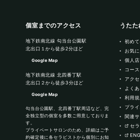
個室までのアクセス
うたた
地下鉄南北線 勾当台公園駅
初めて
北出口１から徒歩2分ほど
お気に
個人店
Google Map
コース
地下鉄南北線 北四番丁駅
アクセ
北出口２から徒歩3分ほど
よくあ
Google Map
利用規
プライ
勾当台公園駅、北四番丁駅周辺など、完
全独立型の個室を多数ご用意しておりま
関連サ
す。
セラ
プライベートサロンのため、詳細はご予
ENG
約確定後に各セラピストから個別にお知