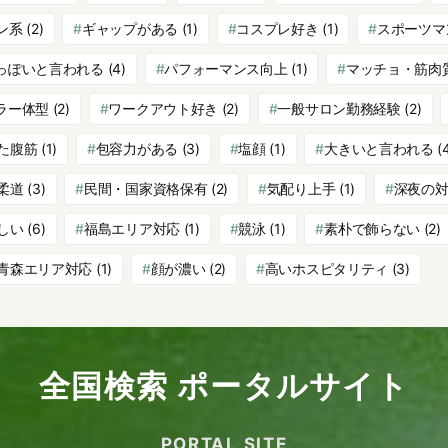
ン系
(2)
ギャップがある
(1)
コスプレ好き
(1)
スポーツマ
っぽいと言われる
(4)
パフォーマンス向上
(1)
マッチョ・筋肉
ラー体型
(2)
ワークアウト好き
(2)
一般サロン勤務経験
(2)
た腹筋
(1)
包容力がある
(3)
塩顔
(1)
大きいと言われる
(
柔道
(3)
民間・国家資格保有
(2)
気配り上手
(1)
深夜の
しい
(6)
福島エリア対応
(1)
競泳
(1)
素朴で飾らない
(2)
青森エリア対応
(1)
顔が濃い
(2)
高いホスピタリティ
(3)
全国検索 ポータルサイト
PORTAL SITE