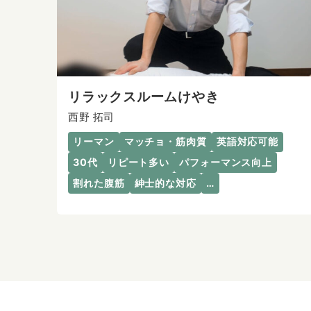
リラックスルームけやき
西野 拓司
リーマン
マッチョ・筋肉質
英語対応可能
30代
リピート多い
パフォーマンス向上
割れた腹筋
紳士的な対応
…