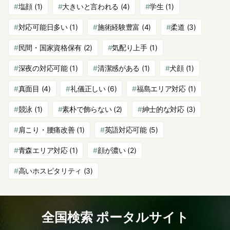
塩顔
(1)
大きいと言われる
(4)
学生
(1)
対応可能日多い
(1)
施術経験豊富
(4)
柔道
(3)
民間・国家資格保有
(2)
気配り上手
(1)
深夜の対応可能
(1)
清潔感がある
(1)
犬顔
(1)
真面目
(4)
礼儀正しい
(6)
福島エリア対応
(1)
競泳
(1)
素朴で飾らない
(2)
紳士的な対応
(3)
肩こり・腰痛改善
(1)
英語対応可能
(5)
青森エリア対応
(1)
顔が濃い
(2)
高いホスピタリティ
(3)
全国検索 ポータルサイト