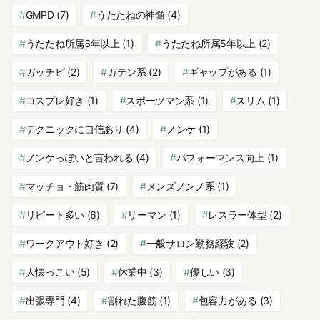
GMPD
(7)
うたたねの神髄
(4)
うたたね所属3年以上
(1)
うたたね所属5年以上
(2)
ガッチビ
(2)
ガテン系
(2)
ギャップがある
(1)
コスプレ好き
(1)
スポーツマン系
(1)
スリム
(1)
テクニックに自信あり
(4)
ノンケ
(1)
ノンケっぽいと言われる
(4)
パフォーマンス向上
(1)
マッチョ・筋肉質
(7)
メンズノンノ系
(1)
リピート多い
(6)
リーマン
(1)
レスラー体型
(2)
ワークアウト好き
(2)
一般サロン勤務経験
(2)
人懐っこい
(5)
休業中
(3)
優しい
(3)
出張専門
(4)
割れた腹筋
(1)
包容力がある
(3)