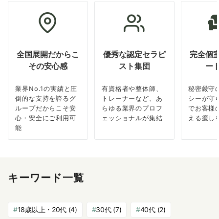
全国展開だからこ
優秀な認定セラピ
完全個
その安心感
スト集団
ー
業界No.1の実績と圧
有資格者や整体師、
秘密厳守
倒的な支持を誇るグ
トレーナーなど、あ
シーが守
ループだからこそ安
らゆる業界のプロフ
でお客様
心・安全にご利用可
ェッショナルが集結
える癒し
能
キーワード一覧
18歳以上・20代
(4)
30代
(7)
40代
(2)