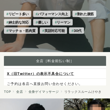
ー
ー
ム
ム
け
け
リピート多い
パフォーマンス向上
割れた腹筋
や
や
き
き
紳士的な対応
優しい
リーマン
へ
の
マッチョ・筋肉質
英語対応可能
30代
全店［料金前払い制］
X（旧Twitter）の表示不具合について
ご予約は各店へ直接お問い合わせください。
料金は当日施術前にお支払いください。
TOP
全店
全身ゲイマッサージ
リラックスルームけやき
感染症防止対策について