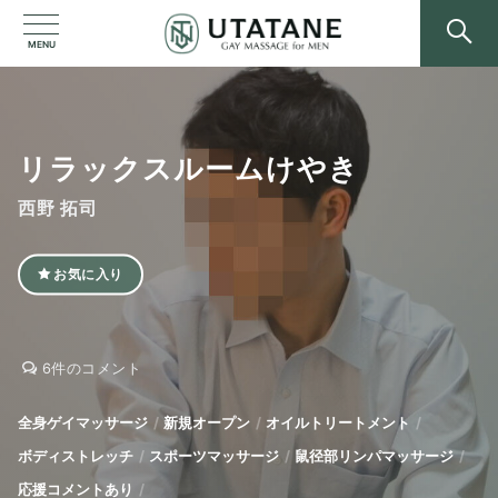
MENU
リラックスルームけやき
西野 拓司
お気に入り
リ
リ
6件のコメント
ラ
ラ
ッ
ッ
全身ゲイマッサージ
新規オープン
オイルトリートメント
ク
ク
ボディストレッチ
スポーツマッサージ
鼠径部リンパマッサージ
ス
ス
ル
ル
応援コメントあり